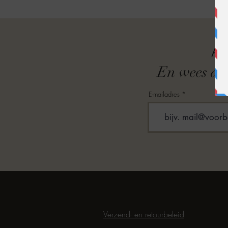
A
En wees als
E-mailadres
Verzend- en retourbeleid