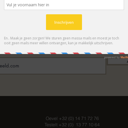
BONNEER OP ONZE NIEUWSBRIE
 eerste op de hoogte van acties en- /o
Oevel +32 (0) 14 71 72 76
Testelt +32 (0) 13 77 10 64