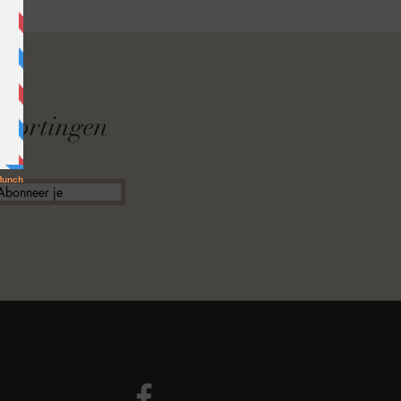
F
f kortingen
Abonneer je