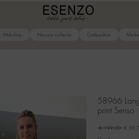
Webshop
Nieuwe collectie
Cadeaubon
Merk
58966 Lange
print Senso
Normal
 € 199,00 
€ 59,
prijs