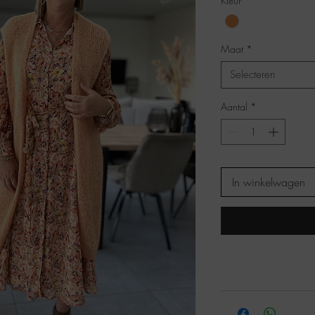
Kleur
*
Maat
*
Selecteren
Aantal
*
In winkelwagen