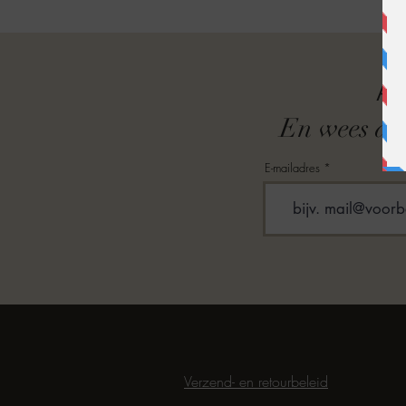
A
En wees als
E-mailadres
Verzend- en retourbeleid