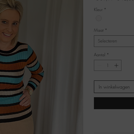
prijs
Kleur
*
Maat
*
Selecteren
Aantal
*
In winkelwagen