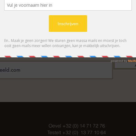
BONNEER OP ONZE NIEUWSBRIE
 eerste op de hoogte van acties en- /o
Oevel +32 (0) 14 71 72 76
Testelt +32 (0) 13 77 10 64