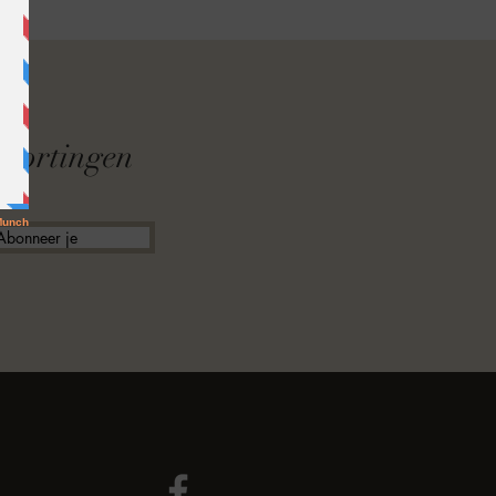
F
f kortingen
Abonneer je