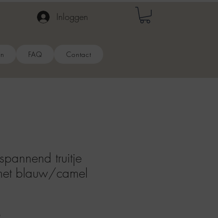
Inloggen
en
FAQ
Contact
annend truitje
met blauw/camel
Verkoopprijs
0