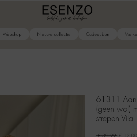
Webshop
Nieuwe collectie
Cadeaubon
Merk
61311 Aansp
(geen wol) 
strepen Vila
Normale
 € 39,99 
€ 12,0