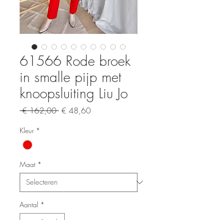
61566 Rode broek
in smalle pijp met
knoopsluiting Liu Jo
Normale
Verkoopprijs
 € 162,00 
€ 48,60
prijs
Kleur
*
Maat
*
Aantal
*