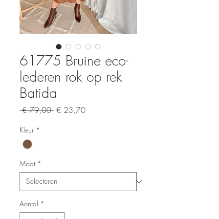
61775 Bruine eco-
lederen rok op rek
Batida
Normale
Verkoopprijs
 € 79,00 
€ 23,70
prijs
Kleur
*
Maat
*
Aantal
*