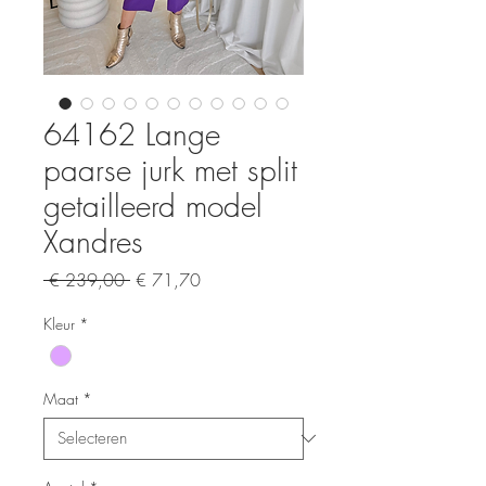
64162 Lange
paarse jurk met split
getailleerd model
Xandres
Normale
Verkoopprijs
 € 239,00 
€ 71,70
prijs
Kleur
*
Maat
*