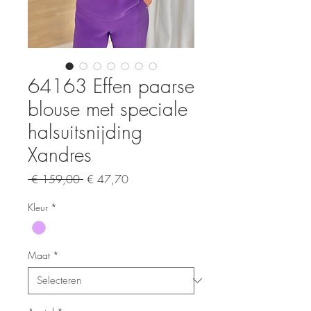
64163 Effen paarse
blouse met speciale
halsuitsnijding
Xandres
Normale
Verkoopprijs
 € 159,00 
€ 47,70
prijs
Kleur
*
Maat
*