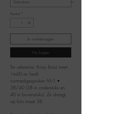
Aantal
*
In winkelwagen
Nu kopen
Ter referentie: Kristy (foto) meet
1m60 en heeft
normaalgesproken M/L •
38/40 (38 in onderstuks en
40 in bovenstuks). Ze draagt
op foto maat 38.