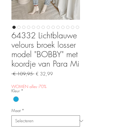
64332 Lichtblauwe
velours broek losser
model "BOBBY" met
koordje van Para Mi
Normale
Verkoopprijs
 € 109,95 
€ 32,99
prijs
WOMEN alles -70%
Kleur
*
Maat
*