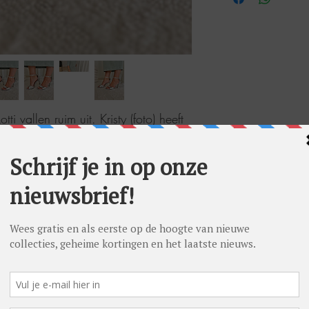
ti vallen ruim uit. Kristy (foto) heeft
t op foto maat 36. Ze zijn perfect
telt dus best één maatje kleiner in