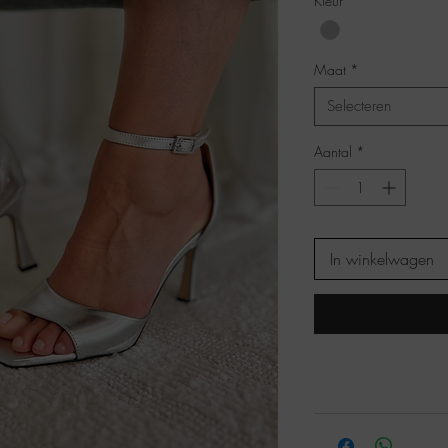
Kleur
*
Maat
*
Selecteren
Aantal
*
In winkelwagen