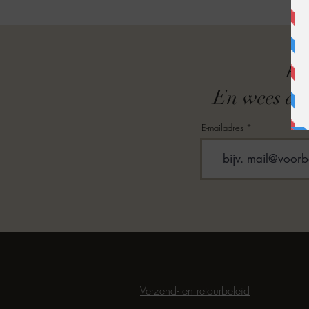
A
En wees als
E-mailadres
Verzend- en retourbeleid