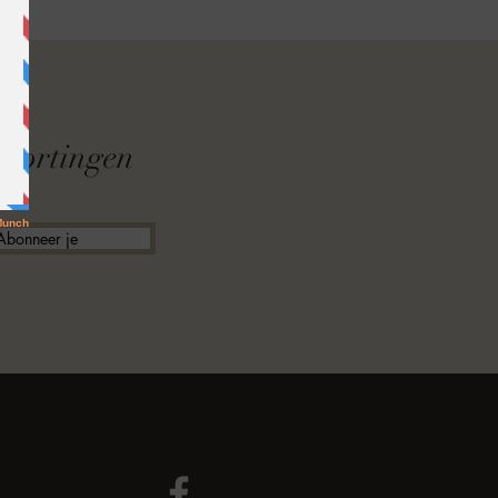
F
f kortingen
Abonneer je