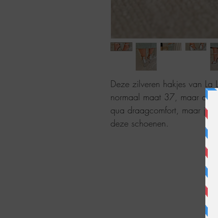
Deze zilveren hakjes van La Lot
normaal maat 37, maar draag
qua draagcomfort, maar je bes
deze schoenen.