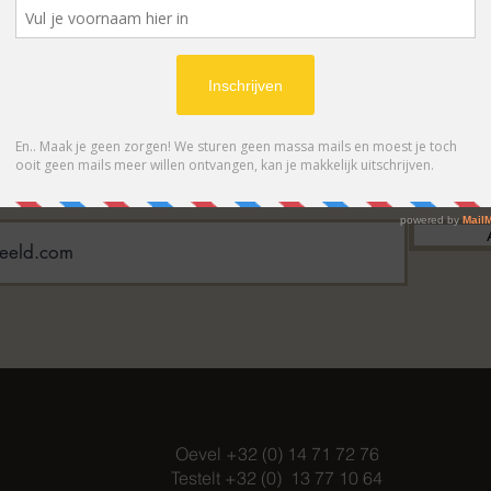
BONNEER OP ONZE NIEUWSBRIE
 eerste op de hoogte van acties en- /o
Oevel +32 (0) 14 71 72 76
Testelt +32 (0) 13 77 10 64