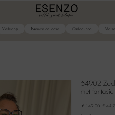
Webshop
Nieuwe collectie
Cadeaubon
Merk
64902 Zachte
met fantasie
Normal
 € 149,00 
€ 44,
prijs