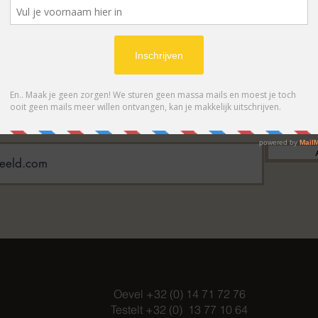
BONNEER OP ONZE NIEUWSBRIE
 eerste op de hoogte van acties en- /o
Oevel +32 (0) 14 71 72 76
Testelt +32 (0) 13 77 10 64