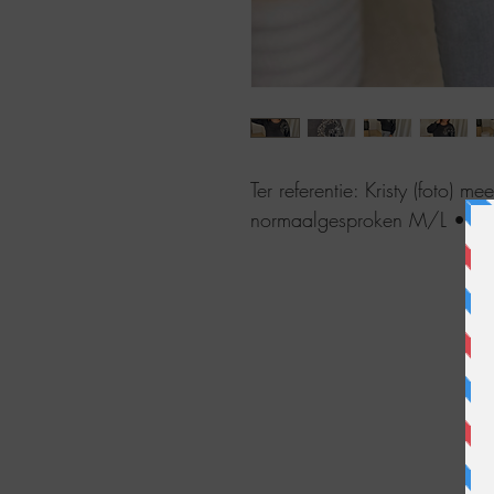
Ter referentie: Kristy (foto) m
normaalgesproken M/L • 38