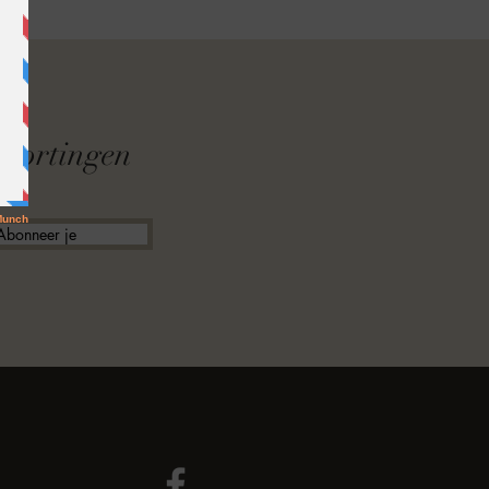
F
f kortingen
Abonneer je