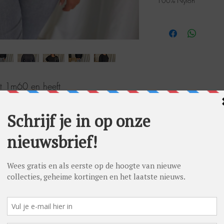
100% Nylon
eet 1m60 en heeft
/40. Ze draagt op foto maat 38.