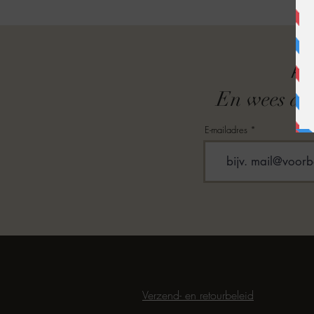
A
En wees als
E-mailadres
Verzend- en retourbeleid