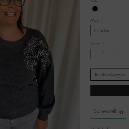
Kleur
*
Maat
*
Selecteren
Aantal
*
In winkelwagen
Samenstelling