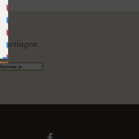
F
f kortingen
Abonneer je