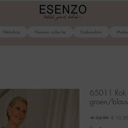
Webshop
Nieuwe collectie
Cadeaubon
Merk
65011 Rok al
groen/blauw
Normale
 € 34,99 
€ 10,5
prijs