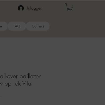
Inloggen
en
FAQ
Contact
l-over pailletten
 op rek Vila
Verkoopprijs
0