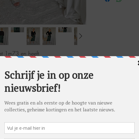
meet 1m73 en heeft
 draagt op foto maat M.