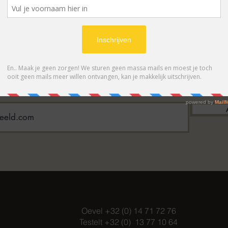
BONNEER OP ONZE NIEUWSBRIE
 eerste op de hoogte van acties en- /o
Oevel +32 (0) 14 71 72 76
Testelt +32 (0) 13 77 10 64