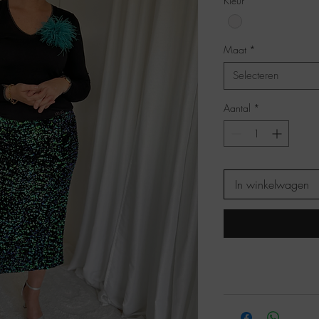
Kleur
*
Maat
*
Selecteren
Aantal
*
In winkelwagen