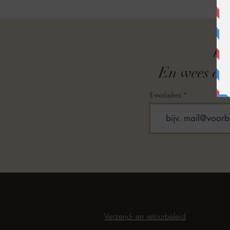
A
En wees als
E-mailadres
Verzend- en retourbeleid