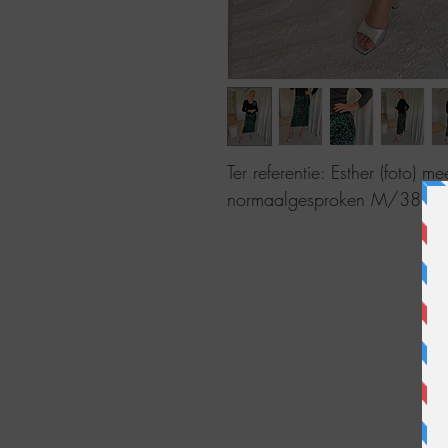
Ter referentie: Esther (foto) 
normaalgesproken M/38. Ze