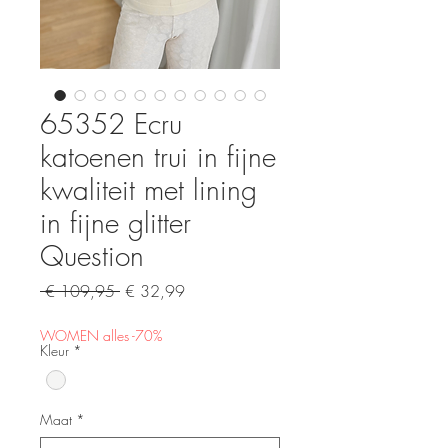
65352 Ecru
katoenen trui in fijne
kwaliteit met lining
in fijne glitter
Question
Normale
Verkoopprijs
 € 109,95 
€ 32,99
prijs
WOMEN alles -70%
Kleur
*
Maat
*