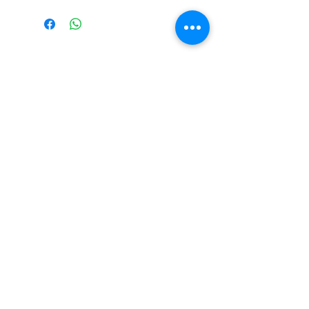
79% Katoen, 17% polyamide, 3%
elastane, 1% lurex
ABONNEER OP ONZE NIEUWSBRIEF
En wees als eerste op de hoogte van acties
en- /of kortingen
E-mailadres
Abonneer je
Verzend- en retourbeleid
Oevel
+32 (0) 14 71 72 76
Testelt +32 (0)
13 77 10 64
Creër een retourlabel
Neerpelt
+32 (0) 11 60 40 28