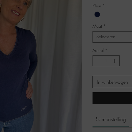
Kleur
*
Maat
*
Selecteren
Aantal
*
In winkelwagen
Samenstelling