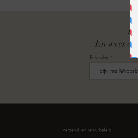
A
En wees als
E-mailadres
Verzend- en retourbeleid