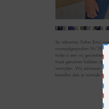
Ter referentie: Esther (foto) 
normaalgesproken M/38. Ze d
truitje is een vrij gecentree
maat genomen hebben op de 
vermijden. Wij adviseren om 
bestellen dan je normale maa