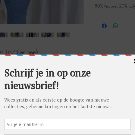
80% Viscose, 20% pol
meet 1m73 en heeft
raagt op foto maat L. Let op! Dit
rd model waardoor we een grotere
fotoshoot om aftekenen te
deze trui sowieso één maat groter te
t.