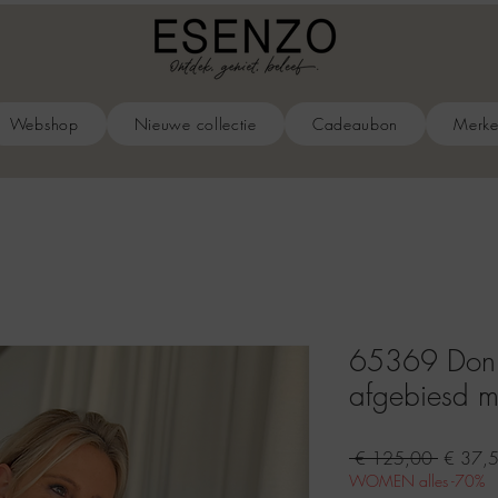
Webshop
Nieuwe collectie
Cadeaubon
Merk
65369 Donke
afgebiesd met
Normal
 € 125,00 
€ 37,
prijs
WOMEN alles -70%