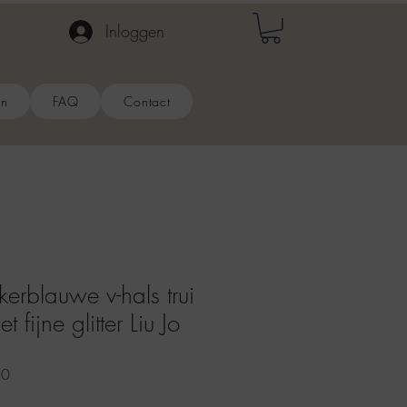
Inloggen
en
FAQ
Contact
rblauwe v-hals trui
 fijne glitter Liu Jo
e
Verkoopprijs
50