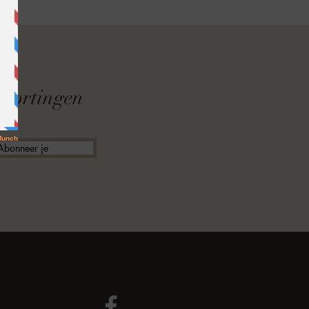
F
f kortingen
Abonneer je