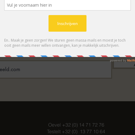
BONNEER OP ONZE NIEUWSBRIE
 eerste op de hoogte van acties en- /o
Oevel +32 (0) 14 71 72 76
Testelt +32 (0) 13 77 10 64