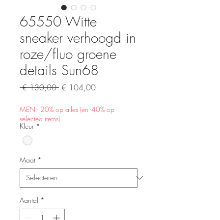
65550 Witte
sneaker verhoogd in
roze/fluo groene
details Sun68
Normale
Verkoopprijs
 € 130,00 
€ 104,00
prijs
MEN - 20% op alles (en -40% op
selected items)
Kleur
*
Maat
*
Aantal
*