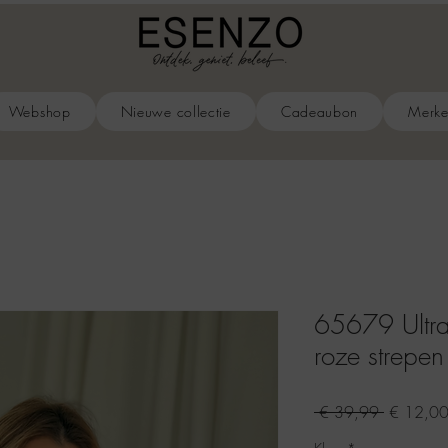
Webshop
Nieuwe collectie
Cadeaubon
Merk
65679 Ultra f
roze strepen 
Normale
 € 39,99 
€ 12,0
prijs