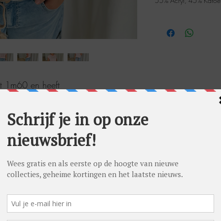
55% Acryl, 45% Katoe
eet 1m60 en heeft
40 (38 in onderstuks en 40 in
to maat L.