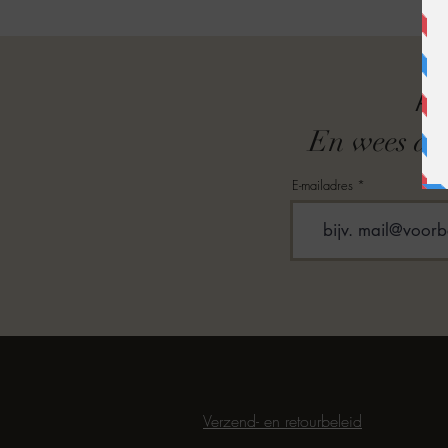
A
En wees als
E-mailadres
Verzend- en retourbeleid