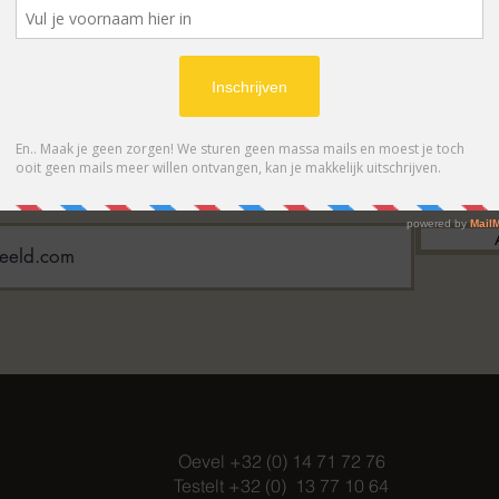
BONNEER OP ONZE NIEUWSBRIE
 eerste op de hoogte van acties en- /o
Oevel +32 (0) 14 71 72 76
Testelt +32 (0) 13 77 10 64