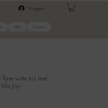
Inloggen
en
FAQ
Contact
ijne witte trui met
Vila Joy
Verkoopprijs
0