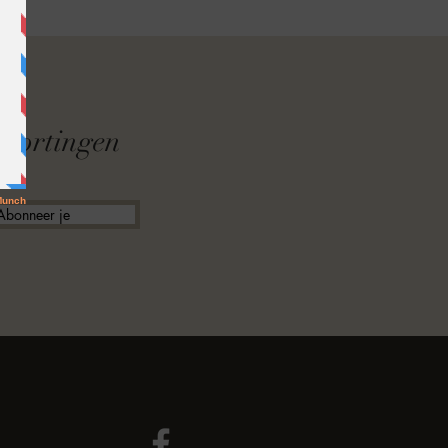
F
f kortingen
Abonneer je