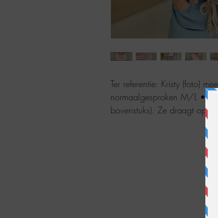
Ter referentie: Kristy (foto) m
normaalgesproken M/L • 38/
bovenstuks). Ze draagt op fo