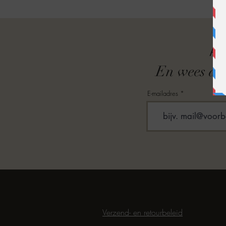
A
En wees als
E-mailadres
Verzend- en retourbeleid