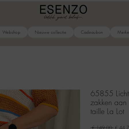
Webshop
Nieuwe collectie
Cadeaubon
Merk
65855 Lichte
zakken aan 
taille La Lot
Normal
 € 149,00 
€ 44,