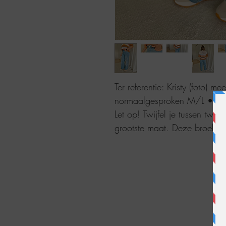
Ter referentie: Kristy (foto) m
normaalgesproken M/L • 38
Let op! Twijfel je tussen twee
grootste maat. Deze broek tail