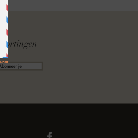
F
f kortingen
Abonneer je