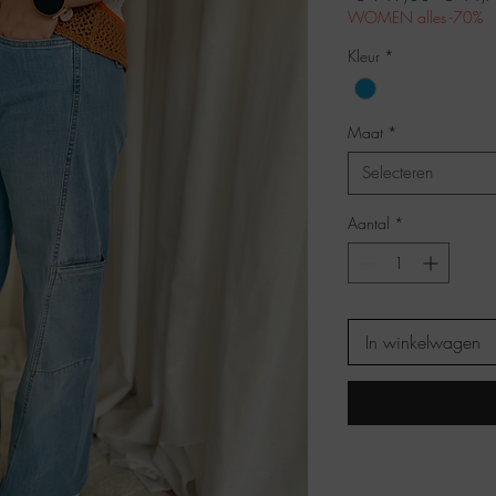
prijs
WOMEN alles -70%
Kleur
*
Maat
*
Selecteren
Aantal
*
In winkelwagen