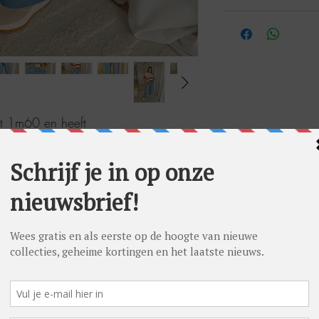
eet 1m60 en heeft
/40. Ze draagt op foto maat 40.
 maten? Bestel bij voorkeur de
leert eerder wat kleiner.