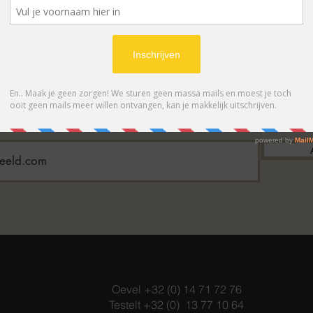
BONNEER OP ONZE NIEUWSBRIE
 eerste op de hoogte van acties en- /o
Oevel +32 (0) 14 71 72 76
Testelt +32 (0) 13 77 10 64