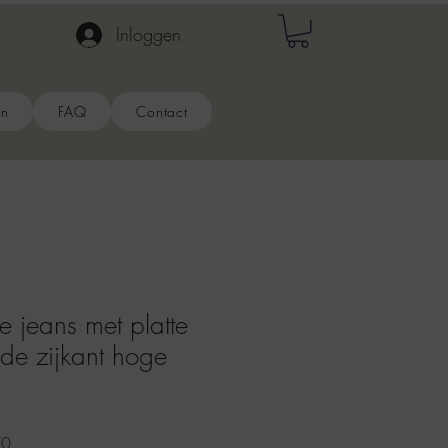
Inloggen
en
FAQ
Contact
 jeans met platte
de zijkant hoge
e
Verkoopprijs
70