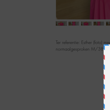
Ter referentie: Esther (foto) 
normaalgesproken M/38. Ze