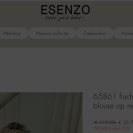
Webshop
Nieuwe collectie
Cadeaubon
Merk
65861 Fuchs
blouse op rek
Normal
 € 119,00 
€ 35,
prijs
WOMEN alles -70%