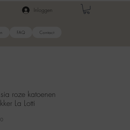
Inloggen
en
FAQ
Contact
ia roze katoenen
ker La Lotti
e
Verkoopprijs
70