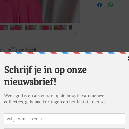
meet 1m73 en heeft
 draagt op foto maat 38.