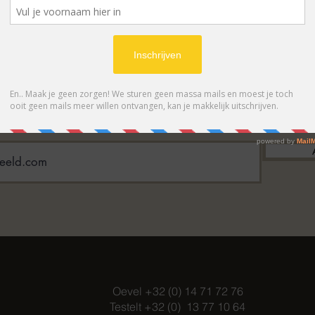
BONNEER OP ONZE NIEUWSBRIE
 eerste op de hoogte van acties en- /o
Oevel +32 (0) 14 71 72 76
Testelt +32 (0) 13 77 10 64