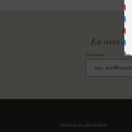
A
En wees als
E-mailadres
Verzend- en retourbeleid