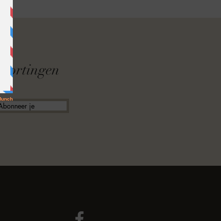
F
f kortingen
Abonneer je