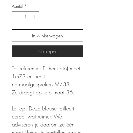
Aantal
*
In winkelwagen
Nu kopen
Ter referentie: Esther (foto) meet
1m73 en heeft
normaalgesproken M/38.
Ze draagt op foto maat 36.
Let op! Deze blouse tailleert
eerder wat ruimer. We
adviseren je daarom ze één
maat kleiner te bestellen dan je