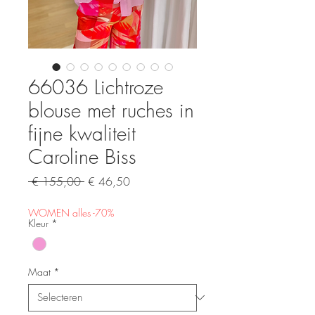
66036 Lichtroze
blouse met ruches in
fijne kwaliteit
Caroline Biss
Normale
Verkoopprijs
 € 155,00 
€ 46,50
prijs
WOMEN alles -70%
Kleur
*
Maat
*