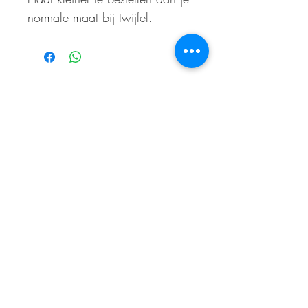
normale maat bij twijfel.
ABONNEER OP ONZE NIEUWSBRIEF
En wees als eerste op de hoogte van acties
en- /of kortingen
E-mailadres
Abonneer je