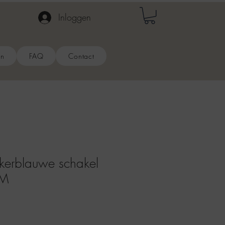
Inloggen
en
FAQ
Contact
erblauwe schakel
LM