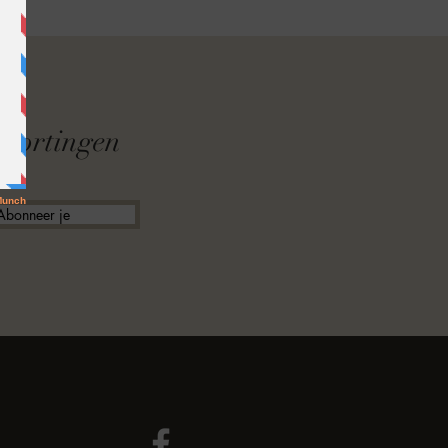
F
f kortingen
Abonneer je