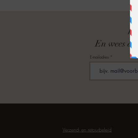
A
En wees als
E-mailadres
Verzend- en retourbeleid