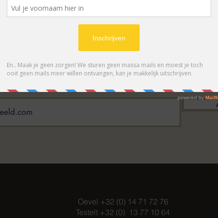
BONNEER OP ONZE NIEUWSBRIE
 eerste op de hoogte van acties en- /o
Oevel +32 (0) 14 71 72 76
Testelt +32 (0) 13 77 10 64