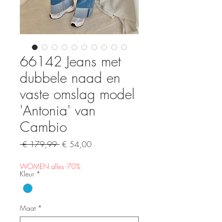
66142 Jeans met
dubbele naad en
vaste omslag model
'Antonia' van
Cambio
Normale
Verkoopprijs
 € 179,99 
€ 54,00
prijs
WOMEN alles -70%
Kleur
*
Maat
*