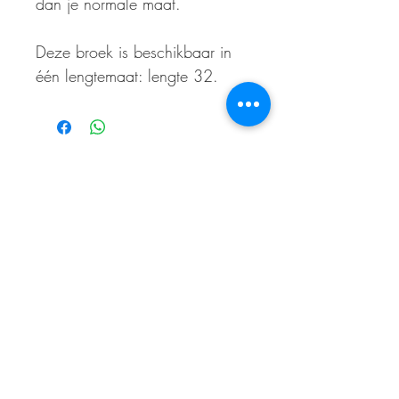
dan je normale maat.
Deze broek is beschikbaar in
één lengtemaat: lengte 32.
ABONNEER OP ONZE NIEUWSBRIEF
En wees als eerste op de hoogte van acties
en- /of kortingen
E-mailadres
Abonneer je