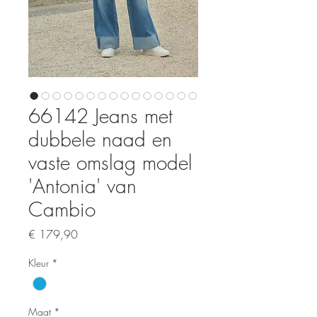
66142 Jeans met
dubbele naad en
vaste omslag model
'Antonia' van
Cambio
Prijs
€ 179,90
Kleur
*
Maat
*