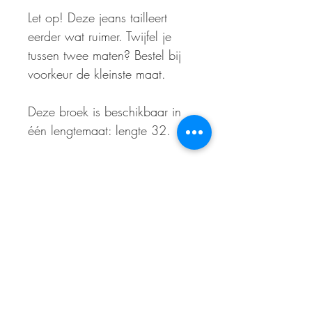
Let op! Deze jeans tailleert
eerder wat ruimer. Twijfel je
tussen twee maten? Bestel bij
voorkeur de kleinste maat.
Deze broek is beschikbaar in
één lengtemaat: lengte 32.
ABONNEER OP ONZE NIEUWSBRIEF
En wees als eerste op de hoogte van acties
en- /of kortingen
E-mailadres