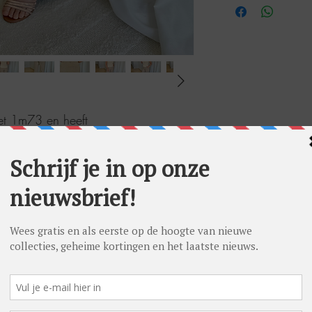
meet 1m73 en heeft
 draagt op foto maat 38.