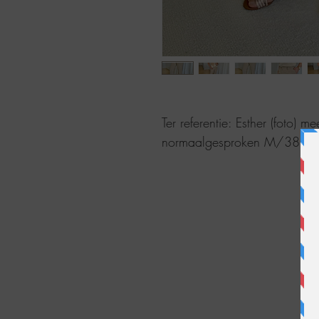
Ter referentie: Esther (foto) 
normaalgesproken M/38. Ze