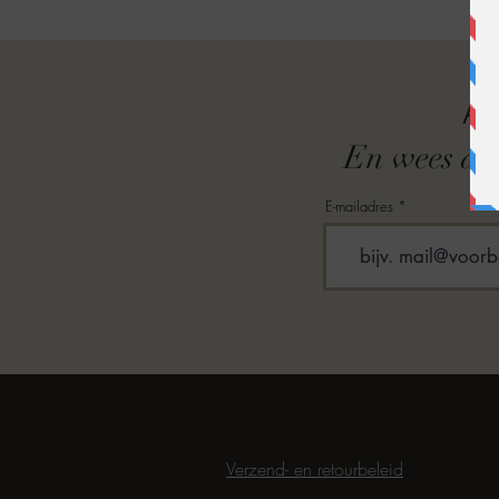
A
En wees als
E-mailadres
Verzend- en retourbeleid