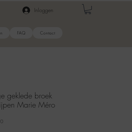
Inloggen
en
FAQ
Contact
e geklede broek
pijpen Marie Méro
e
Verkoopprijs
70