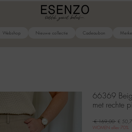
Webshop
Nieuwe collectie
Cadeaubon
Merk
66369 Beig
met rechte 
Normal
 € 169,00 
€ 50,
prijs
WOMEN alles -70%