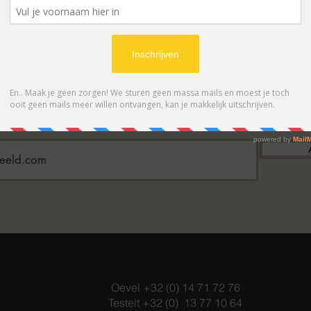
BONNEER OP ONZE NIEUWSBRIE
 eerste op de hoogte van acties en- /o
Oevel +32 (0) 14 71 72 76
Testelt +32 (0) 13 77 10 64