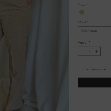
Kleur
*
Maat
*
Selecteren
Aantal
*
In winkelwagen