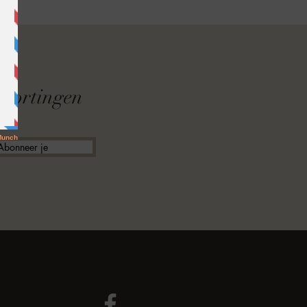
F
f kortingen
Abonneer je