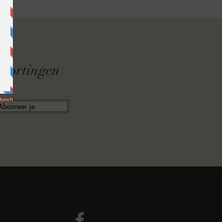
F
f kortingen
Abonneer je