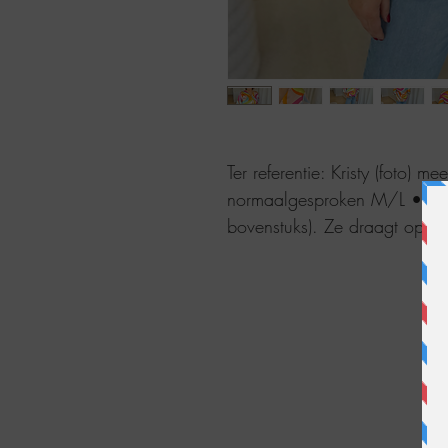
Ter referentie: Kristy (foto) m
normaalgesproken M/L • 38/
bovenstuks). Ze draagt op f