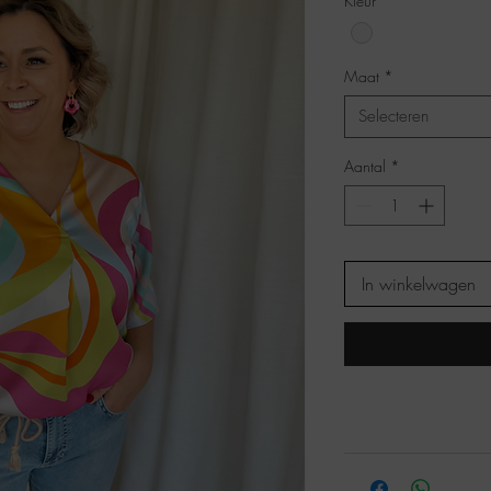
Kleur
*
Maat
*
Selecteren
Aantal
*
In winkelwagen