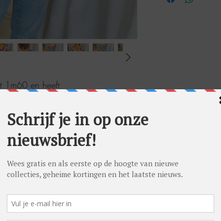
eet 1m60 en heeft
40 (38 in onderstuks en 40 in
oto maat 38.