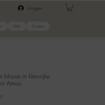
Inloggen
en
FAQ
Contact
blouse in kleurrijke
int Atmos
e
Verkoopprijs
70