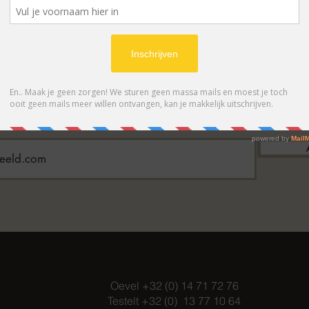
BONNEER OP ONZE NIEUWSBRIE
 eerste op de hoogte van acties en- /o
Oevel +32 (0) 14 71 72 76
Testelt +32 (0) 13 77 10 64