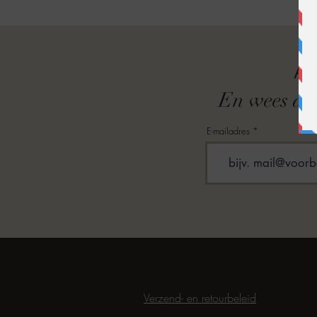
A
En wees als
E-mailadres
Verzend- en retourbeleid