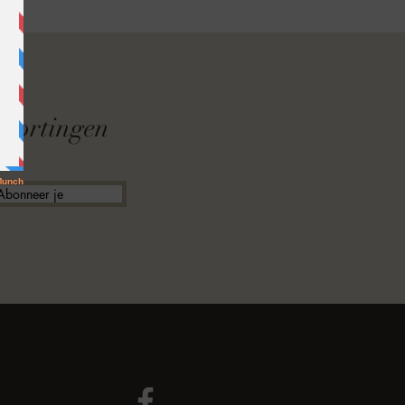
F
f kortingen
Abonneer je