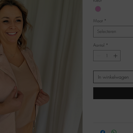
Kleur
*
Maat
*
Selecteren
Aantal
*
In winkelwagen