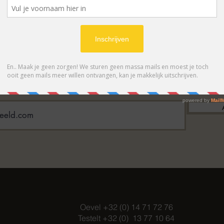
BONNEER OP ONZE NIEUWSBRIE
 eerste op de hoogte van acties en- /o
Oevel +32 (0) 14 71 72 76
Testelt +32 (0) 13 77 10 64