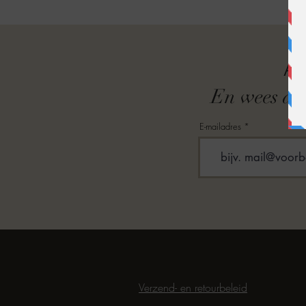
A
En wees als
E-mailadres
Verzend- en retourbeleid