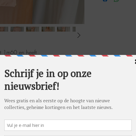
eet 1m60 en heeft
40 (38 in onderstuks en 40 in
oto maat 40.