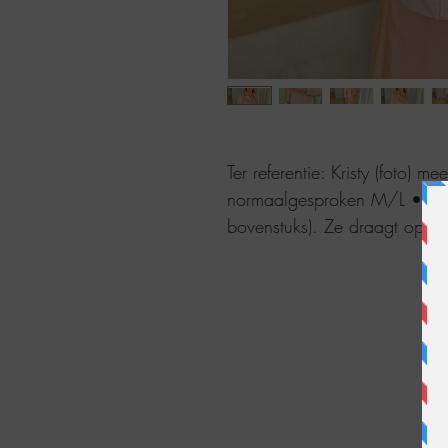
Ter referentie: Kristy (foto) m
normaalgesproken M/L • 38/
bovenstuks). Ze draagt op f