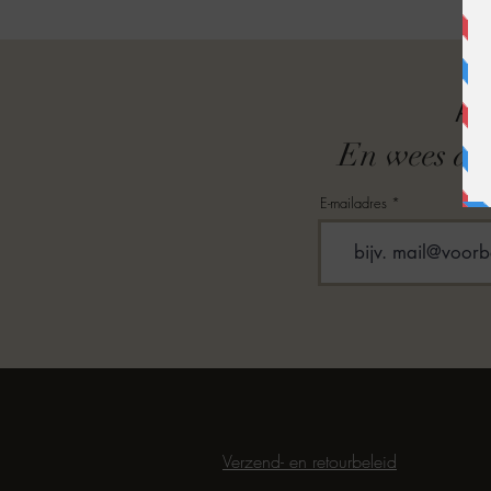
A
En wees als
E-mailadres
Verzend- en retourbeleid