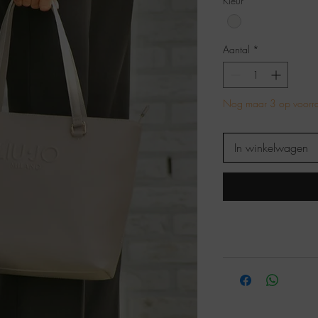
Kleur
*
Aantal
*
Nog maar 3 op voorr
In winkelwagen