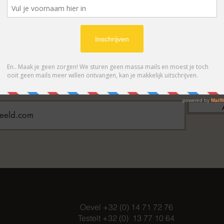
BONNEER OP ONZE NIEUWSBRIE
 eerste op de hoogte van acties en- /o
Oevel +32 (0) 14 71 72 76
Testelt +32 (0) 13 77 10 64