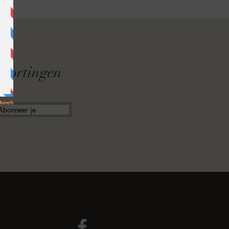
F
f kortingen
Abonneer je