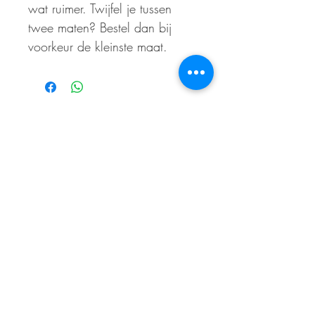
wat ruimer. Twijfel je tussen
twee maten? Bestel dan bij
voorkeur de kleinste maat.
ABONNEER OP ONZE NIEUWSBRIEF
En wees als eerste op de hoogte van acties
en- /of kortingen
E-mailadres
Abonneer je