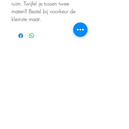
ruim. Twijfel je tussen twee
maten? Bestel bij voorkeur de
kleinste maat.
ABONNEER OP ONZE NIEUWSBRIEF
En wees als eerste op de hoogte van acties
en- /of kortingen
E-mailadres
Abonneer je