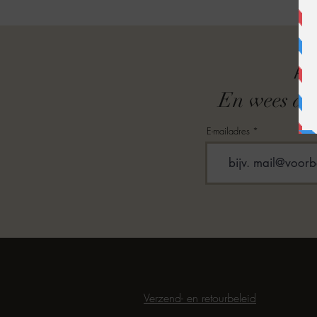
A
En wees als
E-mailadres
Verzend- en retourbeleid