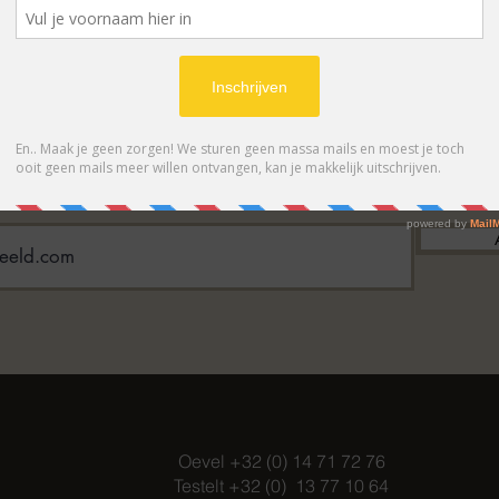
BONNEER OP ONZE NIEUWSBRIE
 eerste op de hoogte van acties en- /o
Oevel +32 (0) 14 71 72 76
Testelt +32 (0) 13 77 10 64