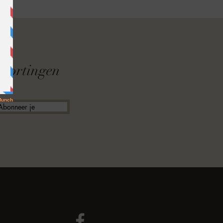
F
f kortingen
Abonneer je