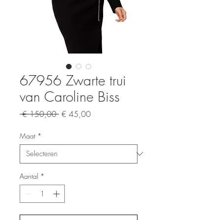
67956 Zwarte trui
van Caroline Biss
Normale
Verkoopprijs
 € 150,00 
€ 45,00
prijs
Maat
*
Aantal
*