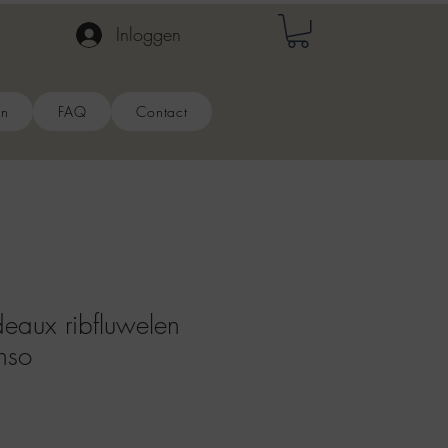
Inloggen
en
FAQ
Contact
aux ribfluwelen
enso