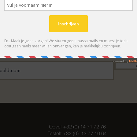
BONNEER OP ONZE NIEUWSBRIE
 eerste op de hoogte van acties en- /o
Oevel +32 (0) 14 71 72 76
Testelt +32 (0) 13 77 10 64