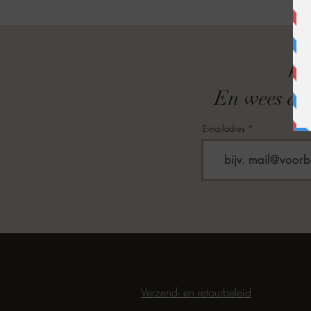
A
En wees als
E-mailadres
Verzend- en retourbeleid