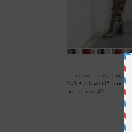
Ter referentie: Kristy (foto)
M/L • 38/40 (38 in onderstu
op foto maat 40.