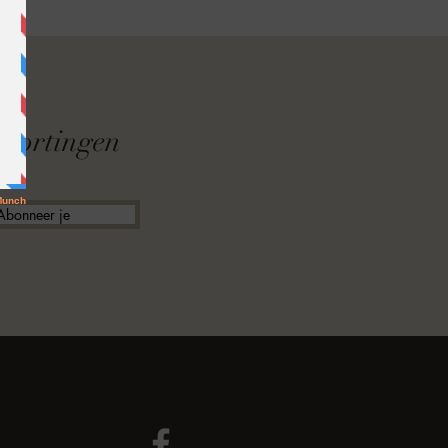
F
f kortingen
Abonneer je