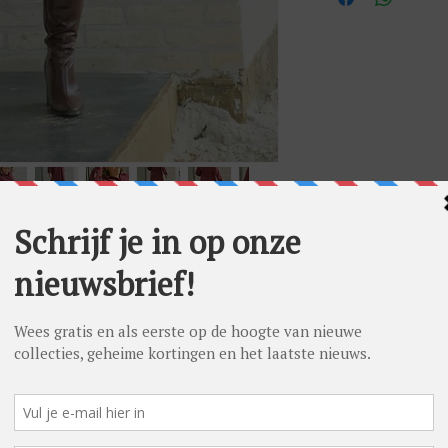
 meet 1m60 en heeft normaalgesproken
ks en 40 in bovenstuks). Ze draagt