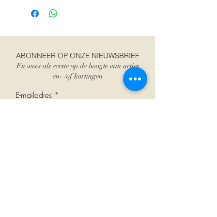
ABONNEER OP ONZE NIEUWSBRIEF
En wees als eerste op de hoogte van acties
en- /of kortingen
E-mailadres
Abonneer je
Verzend- en retourbeleid
Oevel
+32 (0) 14 71 72 76
Testelt +32 (0)
13 77 10 64
Creër een retourlabel
Neerpelt
+32 (0) 11 60 40 28