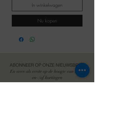
In winkelwagen
Nu kopen
ABONNEER OP ONZE NIEUWSBRIEF
En wees als eerste op de hoogte van acties
en- /of kortingen
E-mailadres
Abonneer je