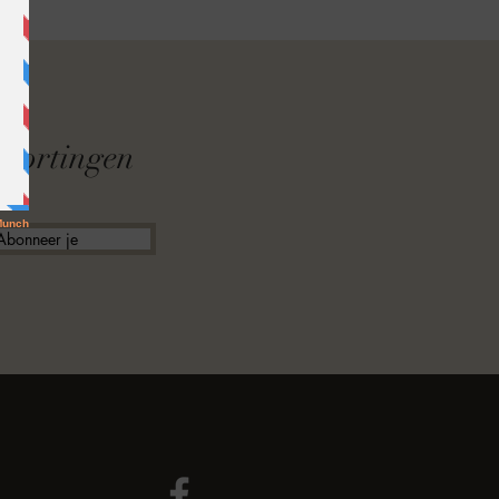
F
f kortingen
Abonneer je