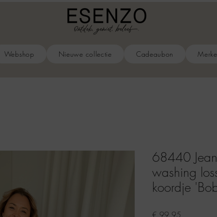
Webshop
Nieuwe collectie
Cadeaubon
Merk
68440 Jeans
washing los
koordje 'Bo
Prijs
€ 99,95