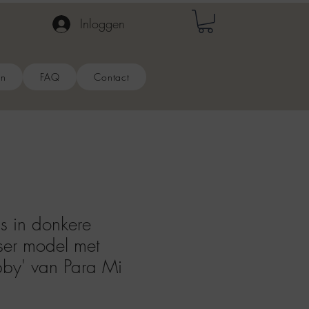
Inloggen
en
FAQ
Contact
 in donkere
ser model met
bby' van Para Mi