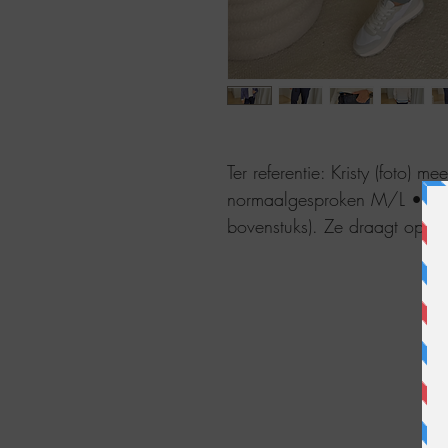
Ter referentie: Kristy (foto) m
normaalgesproken M/L • 38/
bovenstuks). Ze draagt op f