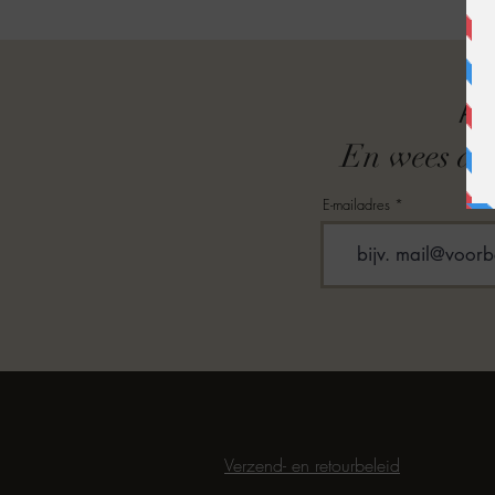
A
En wees als
E-mailadres
Verzend- en retourbeleid