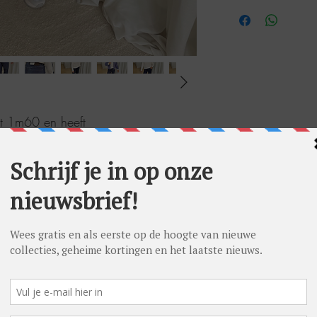
eet 1m60 en heeft
40 (38 in onderstuks en 40 in
oto maat 38.