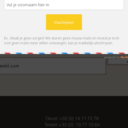
BONNEER OP ONZE NIEUWSBRIE
 eerste op de hoogte van acties en- /o
Oevel +32 (0) 14 71 72 76
Testelt +32 (0) 13 77 10 64