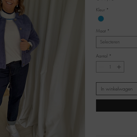
Kleur
*
Maat
*
Selecteren
Aantal
*
In winkelwagen